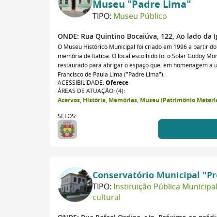
Museu "Padre Lima"
TIPO:
Museu Público
ONDE:
Rua Quintino Bocaiúva, 122, Ao lado da Ig
O Museu Histórico Municipal foi criado em 1996 a partir d
memória de Itatiba. O local escolhido foi o Solar Godoy Mo
restaurado para abrigar o espaço que, em homenagem a um 
Francisco de Paula Lima ("Padre Lima").
ACESSIBILIDADE:
Oferece
ÁREAS DE ATUAÇÃO: (4):
Acervos, História, Memórias, Museu (Patrimônio Materia
SELOS:
Conservatório Municipal "Pr
TIPO:
Instituição Pública Municipa
cultural