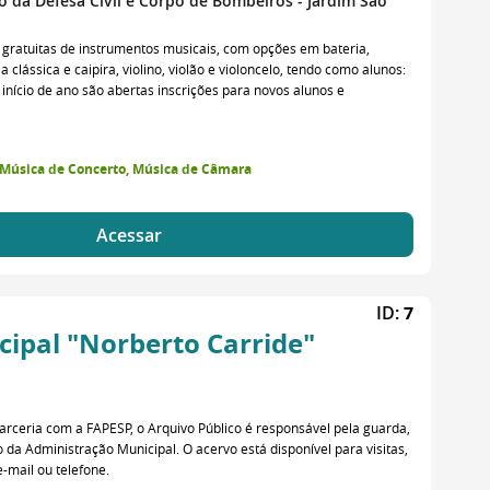
o da Defesa Civil e Corpo de Bombeiros - Jardim São
s gratuitas de instrumentos musicais, com opções em bateria,
la clássica e caipira, violino, violão e violoncelo, tendo como alunos:
o início de ano são abertas inscrições para novos alunos e
, Música de Concerto, Música de Câmara
Acessar
ID:
7
cipal "Norberto Carride"
parceria com a FAPESP, o Arquivo Público é responsável pela guarda,
a Administração Municipal. O acervo está disponível para visitas,
-mail ou telefone.