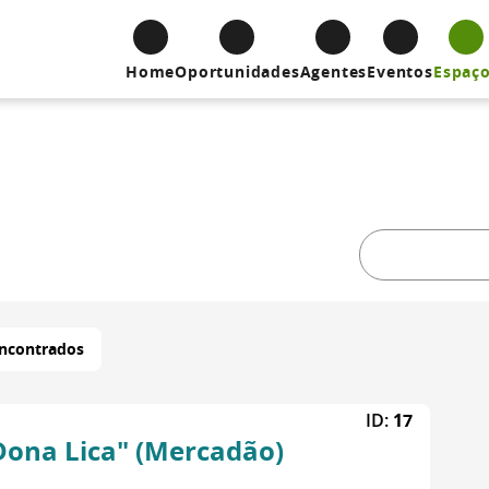
Home
Oportunidades
Agentes
Eventos
Espaç
encontrados
ID:
17
Dona Lica" (Mercadão)