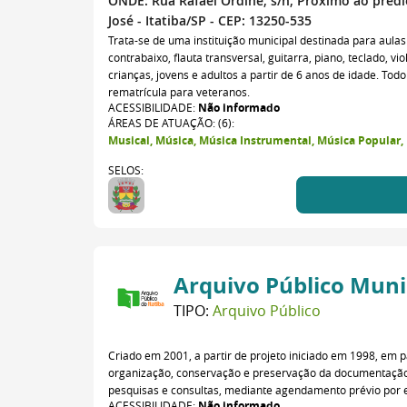
ONDE:
Rua Rafael Ordine, s/n, Próximo ao prédi
José - Itatiba/SP - CEP: 13250-535
Trata-se de uma instituição municipal destinada para aula
contrabaixo, flauta transversal, guitarra, piano, teclado, vio
crianças, jovens e adultos a partir de 6 anos de idade. Tod
rematrícula para veteranos.
ACESSIBILIDADE:
Não informado
ÁREAS DE ATUAÇÃO: (6):
Musical, Música, Música Instrumental, Música Popular
SELOS:
Arquivo Público Muni
TIPO:
Arquivo Público
Criado em 2001, a partir de projeto iniciado em 1998, em 
organização, conservação e preservação da documentação d
pesquisas e consultas, mediante agendamento prévio por e
ACESSIBILIDADE:
Não informado